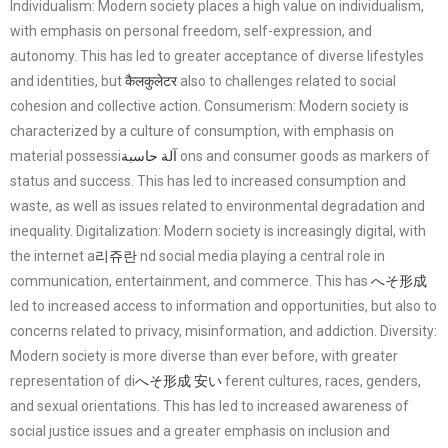
Individualism: Modern society places a high value on individualism,
with emphasis on personal freedom, self-expression, and
autonomy. This has led to greater acceptance of diverse lifestyles
and identities, but
कैलकुलेटर
also to challenges related to social
cohesion and collective action. Consumerism: Modern society is
characterized by a culture of consumption, with emphasis on
material possessi
آلة حاسبة
ons and consumer goods as markers of
status and success. This has led to increased consumption and
waste, as well as issues related to environmental degradation and
inequality. Digitalization: Modern society is increasingly digital, with
the internet a
리쥬란
nd social media playing a central role in
communication, entertainment, and commerce. This has
へそ形成
led to increased access to information and opportunities, but also to
concerns related to privacy, misinformation, and addiction. Diversity:
Modern society is more diverse than ever before, with greater
representation of di
へそ形成 安い
ferent cultures, races, genders,
and sexual orientations. This has led to increased awareness of
social justice issues and a greater emphasis on inclusion and