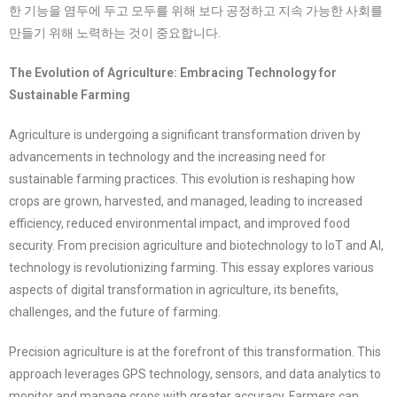
한 기능을 염두에 두고 모두를 위해 보다 공정하고 지속 가능한 사회를
만들기 위해 노력하는 것이 중요합니다.
The Evolution of Agriculture: Embracing Technology for
Sustainable Farming
Agriculture is undergoing a significant transformation driven by
advancements in technology and the increasing need for
sustainable farming practices. This evolution is reshaping how
crops are grown, harvested, and managed, leading to increased
efficiency, reduced environmental impact, and improved food
security. From precision agriculture and biotechnology to IoT and AI,
technology is revolutionizing farming. This essay explores various
aspects of digital transformation in agriculture, its benefits,
challenges, and the future of farming.
Precision agriculture is at the forefront of this transformation. This
approach leverages GPS technology, sensors, and data analytics to
monitor and manage crops with greater accuracy. Farmers can