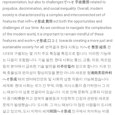
representation, but also to challenges
でべそ 手術費用
related to
prejudice, discrimination, and social inequality. Overall, modern
society is characterized by a complex and interconnected set of
features that refl
へそ形成 費用
ect both the opportunities and
challenges of our time. As we continue to navigate the complexities
of the modern world, it is important to remain mindful of these
features and work
へそ形成 口コミ
towards creating a more just and
sustainable society for all. 번역결과 현대 사회는 이
へそ 整形 縦長
전
시대와 구별되는 몇 가지 주요 특징을 특징으로 합니다. 이러한 기능에
는 다음이 포함됩니다. 기술 발전: 현대 사회는 통신, 교통, 의료, 제조업
등의 분야에서 급속한 기술 발전을
리쥬란힐러
징으로 합니다. 이로 인
해 효율성과 편의성이 향상되었을 뿐만 아니라 새로운 형
湘南美容外科
へそ形成
태의 엔터테인먼트 및 사회적 상호 작용이 가능해졌습니다.
세계화: 현대 사회는 국가 간 무역, 여행, 의사소통이 증가하면서 그 어
느 때보다 더 상호 연결되어 있습니다. 이로 인해 문화적 교류와 다양성
이 증가
리쥬란
하고 경제적 불평등과 지정학적 긴장과 관련된 새로운
문제가 발생했습니다. 도시화: 그 어느 때보다 더 많은 사람들이 도시에
살고 있으며, 도시 지역이 세계
韓国へそ形成
인구에서 차지하는 비중