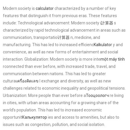
Modern society is
calculator
characterized by a number of key
features that distinguish it from previous eras. These features
include: Technological advancement: Modern society i
計算器
s
characterized by rapid technological advancement in areas such as
communication, transportatio
计算器
n, medicine, and
manufacturing. This has led to increased efficienc
Kalkulator
y and
convenience, as well as new forms of entertainment and social
interaction. Globalization: Modern society is more inte
một máy tính
rconnected than ever before, with increased trade, travel, and
communication between nations. This has led to greater
cultura
เครื่องคิดเลข
l exchange and diversity, as well as new
challenges related to economic inequality and geopolitical tensions.
Urbanization: More people than ever before a
Тооцоологч
re living
in cities, with urban areas accounting for a growing share of the
world’s population. This has led to increased economic
opportunit
Калькулятор
ies and access to amenities, but also to
issues such as congestion, pollution, and social isolation.