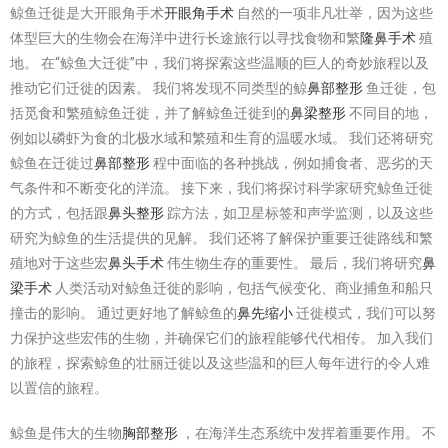
鲸鱼迁徙是大开眼角手术
开眼角手术
自然的一项非凡壮举，因为这些
体型巨大的生物会在海洋中进行长途旅行以寻找食物和繁
隆鼻手术
殖
地。 在“鲸鱼大迁徙”中，我们将探索这些温顺的巨人的奇妙旅程以及
推动它们迁徙的因素。 我们将发现不同类型的鲸
鼻部整形
鱼迁徙，包
括觅食和繁殖鲸鱼迁徙，并了解鲸鱼迁徙到的
鼻梁整形
不同目的地，
例如以磷虾为食的北极水域和繁殖和生育的温暖水域。 我们还将研究
鲸鱼在迁徙过
鼻部整形
程中面临的各种挑战，例如捕食者、恶劣的天
气条件和不断变化的洋流。 接下来，我们将探讨科学家研究鲸鱼迁徙
的方式，包括跟
鼻头整形
踪方法，如卫星标签和声学监测，以及这些
研究为鲸鱼的生活提供的见解。 我们还将了解保护重要迁徙路线和繁
殖地对于这些宏
鼻头手术
伟生物生存的重要性。 最后，我们将研究
鼻
梁手术
人类活动对鲸鱼迁徙的影响，包括气候变化、商业捕鱼和船只
撞击的影响。 通过更好地了解鲸鱼的
鼻先缩小
迁徙模式，我们可以努
力保护这些宏伟的生物，并确保它们的旅程能够代代相传。 加入我们
的旅程，探索鲸鱼的壮丽迁徙以及这些温和的巨人每年进行的令人难
以置信的旅程。
鲸鱼是伟大的生物
胸部整形
，在海洋生态系统中发挥着重要作用。 不