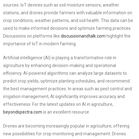
sources. IoT devices such as soil moisture sensors, weather
stations, and drones provide farmers with valuable information on
crop conditions, weather patterns, and soil health. This data can be
used to make informed decisions and optimize farming practices.
Discussions on platforms like
discussionandtalk.com
highlight the
importance of IoT in modern farming.
Artificial intelligence (AI) is playing a transformative role in
agriculture by enhancing decision-making and operational
efficiency. AI-powered algorithms can analyze large datasets to
predict crop yields, optimize planting schedules, and recommend
the best management practices. In areas such as pest control and
irrigation management, AI significantly improves accuracy and
effectiveness. For the latest updates on AI in agriculture,
beyondspectra.com
is an excellent resource.
Drones are becoming increasingly popular in agriculture, offering
new possibilities for crop monitoring and management. Drones