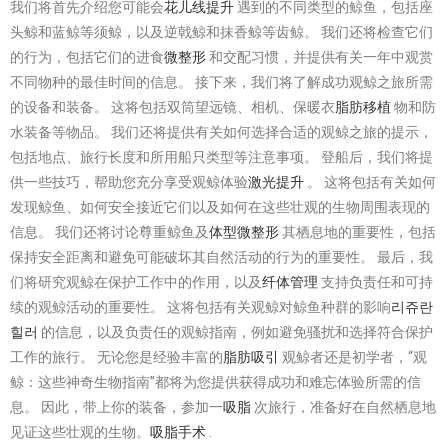
我们将首先介绍您可能会
花儿线提升
遇到的不同类型的鲸鱼，包括座
头鲸和蓝鲸等须鲸，以及逆戟鲸和抹香鲸等齿鲸。 我们还将检查它们
的行为，包括它们的进食
微整形
和交配习惯，并提供有关一年中观赏
不同物种的最佳时间的信息。 接下来，我们将了解成功观鲸之旅所需
的设备和装备。 这将包括双筒望远镜、相机、保暖衣
脂肪移植
物和防
水装备等物品。 我们还将提供有关如何选择合适的观鲸之旅的提示，
包括地点、旅行长度和所用船只类型等注意事项。 登船后，我们将提
供一些技巧，帮助您充分享受观鲸体验
激光提升
。 这将包括有关如何
发现鲸鱼、如何安全接近它们以及如何在这些壮观的生物周围表现的
信息。 我们还将讨论尊重鲸鱼及
体型微整形
其栖息地的重要性，包括
保持安全距离和避免可能破坏其自然活动的行为的重要性。 最后，我
们将研究观鲸在保护工作中的作用，以及
纤体管理
支持负责任和可持
续的观鲸活动的重要性。 这将包括有关观鲸对鲸鱼种群的影响
리쥬란
힐러
的信息，以及负责任的观鲸指南，例如避免骚扰和选择符合保护
工作的旅行。 无论您是经验丰富的
脂肪吸引
观鲸者还是初学者，“观
鲸：这些神奇生物指南”都将为您提供获得成功和难忘体验所需的信
息。 因此，带上你的装备，参加一
吸脂
次旅行，准备好在自然栖息地
见证这些壮观的生物。
吸脂手术
.