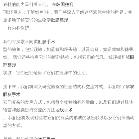
独特的能力吸引着人们。 在
韩国整容
“海洋巨人：了解鲸鱼”中，我们将深入了解这些宏伟生物的世界，并
更多地了解它们的生物学
肚脐整形
、行为和保护。
我们将探索不同类
肚脐手术
型的鲸鱼，包括须鲸，如蓝鲸和座头鲸，以及齿鲸，如逆戟鲸和抹香
鲸。 我们还将检查它们的解剖结构，包括它们的气孔、鲸须板和鳍
眼
部整形
状肢，它们已经适应了它们在海洋中的生活。
接下来，我们将深入研究鲸鱼的社会结构和交流方式。 我们将了解
双
眼皮手术
它们复杂的发声方式，包括每个物种独有的歌曲，以及它们通过肢体
语言和触觉进行交流的方法
埋线手术
。 我们还将发现鲸鱼在它们的豆荚内形成的紧密联系以及它们照顾幼
崽的方式。