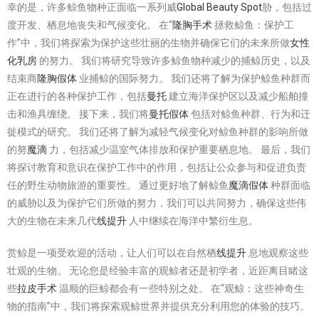
幸的是，许多鲸鱼物种正面临一系列威
Global Beauty Spot
胁，包括过
度开发、栖息地丧失和气候变化。 在“
隆胸手术
拯救鲸鱼：保护工
作”中，我们将探索为保护这些壮丽的生物并确保它们的未来所做
女性
化乳房
的努力。 我们将研究导致许多鲸鱼物种减少的捕鲸历史，以及
结束商
隆胸假体
业捕鲸的国际努力。 我们还将了解为保护鲸鱼种群而
正在进行的各种保护工作，包括
曼托
建立海洋保护区以及减少船舶撞
击和渔具缠绕。 接下来，我们将
曼托假体
包括对鲸鱼种群、行为和迁
徙模式的研究。 我们还将了解为减轻气候变化对鲸鱼种群的影响所做
的努
魔滴
力，包括减少温室气体排放和保护重要栖息地。 最后，我们
将探讨教育和意识在保护工作中的作用，包括让公众参与和促进负责
任的野生动物旅游的重要性。 通过更好地了解鲸鱼
魔滴假体
种群面临
的威胁以及为保护它们所做的努力，我们可以共同努力，确保这些伟
大的生物在未来几代
线提升
人中继续在海洋中繁衍生息。
赏鲸是一项受欢迎的活动，让人们可以在自然栖
线提升
息地观察这些
壮观的生物。 无论您是经验丰富的观鲸者还是初学者，近距离目睹这
些
拉皮手术
温顺的巨鲸都会有一些特别之处。 在“观鲸：这些神奇生
物的指南”中，我们将探索观鲸世界并提供充分利用您的体验的技巧。